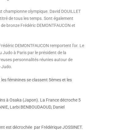
t championne olympique. David DOUILLET
titré de tous les temps.
Sont également
et de bronze Frédéric DEMONTFAUCON et
 Frédéric DEMONTFAUCON remportent l’or.
Le
du Judo à Paris par le président de la
euses personnalités réunies autour de
e Judo.
les féminines se classent 5èmes et les
ins à Osaka (Japon). La France décroche 5
RANIE, Larbi BENBOUDAOUD, Daniel
ent est décrochée par Frédérique JOSSINET.