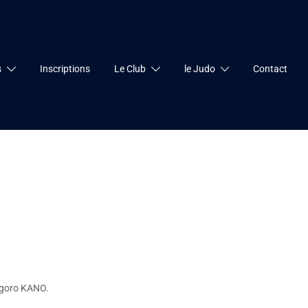
s
Inscriptions
Le Club
le Judo
Contact
igoro KANO.