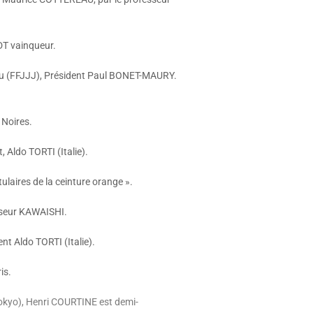
DT vainqueur.
itsu (FFJJJ), Président Paul BONET-MAURY.
 Noires.
 Aldo TORTI (Italie).
ulaires de la ceinture orange ».
sseur KAWAISHI.
nt Aldo TORTI (Italie).
is.
kyo), Henri COURTINE est demi-