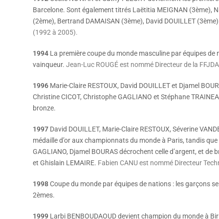
Barcelone. Sont également titrés Laëtitia MEIGNAN (3ème), 
(2ème), Bertrand DAMAISAN (3ème), David DOUILLET (3ème)
(1992 à 2005).
1994
La première coupe du monde masculine par équipes de nat
vainqueur.
Jean-Luc ROUGÉ est nommé Directeur de la FFJDA
1996
Marie-Claire RESTOUX, David DOUILLET et Djamel BOUR
Christine CICOT, Christophe GAGLIANO et Stéphane TRAINEAU 
bronze.
1997
David DOUILLET, Marie-Claire RESTOUX, Séverine VAND
médaille d’or aux championnats du monde à Paris, tandis q
GAGLIANO, Djamel BOURAS décrochent celle d’argent, et de
et Ghislain LEMAIRE.
Fabien CANU est nommé Directeur Techn
1998
Coupe du monde par équipes de nations : les garçons se 
2èmes.
1999
Larbi BENBOUDAOUD devient champion du monde à Bi