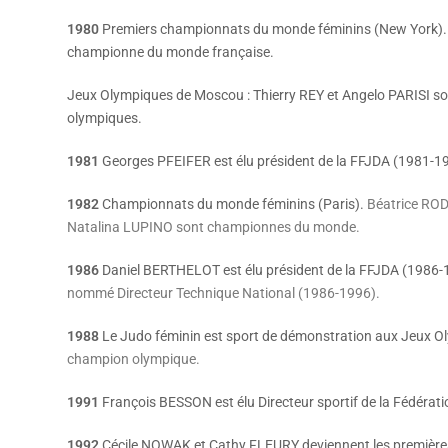
1980
Premiers championnats du monde féminins (New York). 
championne du monde française.
Jeux Olympiques de Moscou : Thierry REY et Angelo PARISI so
olympiques.
1981
Georges PFEIFER est élu président de la FFJDA (1981-1
1982
Championnats du monde féminins (Paris).
Béatrice ROD
Natalina LUPINO sont championnes du monde.
1986
Daniel BERTHELOT est élu président de la FFJDA (1986-
nommé Directeur Technique National (1986-1996).
1988
Le Judo féminin est sport de démonstration aux Jeux O
champion olympique.
1991
François BESSON est élu Directeur sportif de la Fédérati
1992
Cécile NOWAK et Cathy FLEURY deviennent les premièr