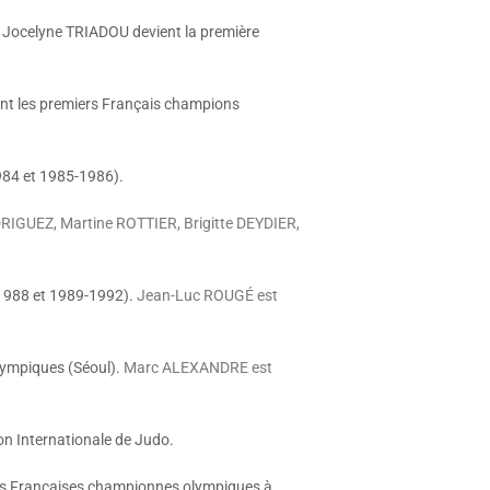
Jocelyne TRIADOU devient la première
nt les premiers Français champions
984 et 1985-1986).
RIGUEZ, Martine ROTTIER, Brigitte DEYDIER,
1988 et 1989-1992).
Jean-Luc ROUGÉ est
lympiques (Séoul).
Marc ALEXANDRE est
on Internationale de Judo.
es Françaises championnes olympiques à