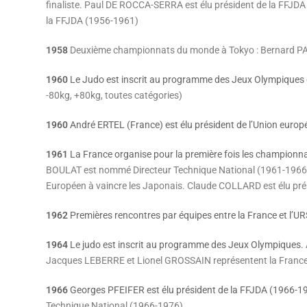
finaliste.
Paul DE ROCCA-SERRA est élu président de la FFJDA 
la FFJDA
(1956-1961)
1958
Deuxième championnats du monde à Tokyo : Bernard PAR
1960
Le Judo est inscrit au programme des Jeux Olympiques
-80kg, +80kg, toutes catégories)
1960
André ERTEL (France) est élu président de l’Union europ
1961
La France organise pour la première fois les championn
BOULAT est nommé Directeur Technique National (1961-1966
Européen à vaincre les Japonais.
Claude COLLARD est élu pré
1962
Premières rencontres par équipes entre la France et l’UR
1964
Le judo est inscrit au programme des Jeux Olympiques.
Jacques LEBERRE et Lionel GROSSAIN représentent la France
1966
Georges PFEIFER est élu président de la FFJDA (1966-1
Technique National (1966-1976).