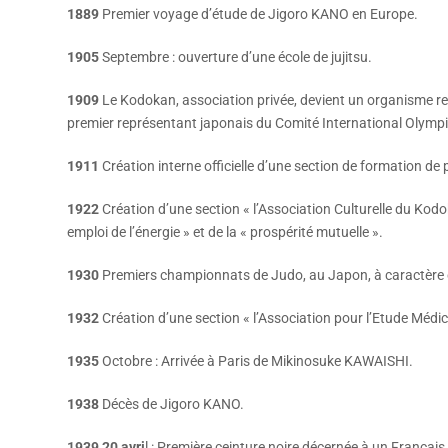
1889
Premier voyage d’étude de Jigoro KANO en Europe.
1905
Septembre : ouverture d’une école de jujitsu.
1909
Le Kodokan, association privée, devient un organisme r
premier représentant japonais du Comité International Olymp
1911
Création interne officielle d’une section de formation 
1922
Création d’une section « l’Association Culturelle du Kodo
emploi de l’énergie » et de la « prospérité mutuelle ».
1930
Premiers championnats de Judo, au Japon, à caractère of
1932
Création d’une section « l’Association pour l’Etude Méd
1935
Octobre : Arrivée à Paris de Mikinosuke KAWAISHI.
1938
Décès de Jigoro KANO.
1
939 20 avri
l : Première ceinture noire décernée à un França