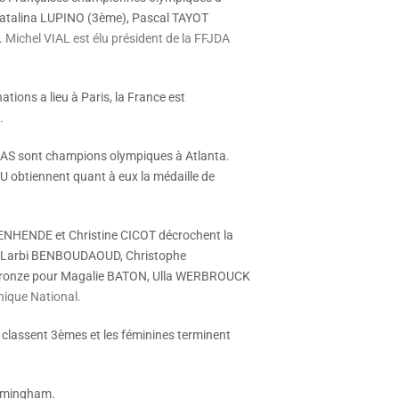
Natalina LUPINO (3ème), Pascal TAYOT
.
Michel VIAL est élu président de la FFJDA
ions a lieu à Paris, la France est
.
AS sont champions olympiques à Atlanta.
obtiennent quant à eux la médaille de
ENHENDE et Christine CICOT décrochent la
ue Larbi BENBOUDAOUD, Christophe
 bronze pour Magalie BATON, Ulla WERBROUCK
ique National.
classent 3èmes et les féminines terminent
rmingham.