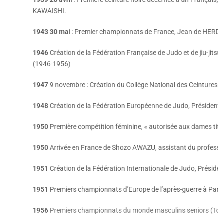
KAWAISHI.
1
943 30 ma
i : Premier championnats de France, Jean de HER
1
946
Création de la Fédération Française de Judo et de jiu-j
(1946-1956)
1
947
9 novembre : Création du Collège National des Ceintures
1948
Création de la Fédération Européenne de Judo, Président,
1950
Première compétition féminine, « autorisée aux dames tit
1950
Arrivée en France de Shozo AWAZU, assistant du profe
1951
Création de la Fédération Internationale de Judo, Préside
1951
Premiers championnats d’Europe de l’après-guerre à Par
1956
Premiers championnats du monde masculins seniors (To