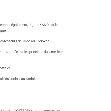
econnu légalement, Jigoro KANO est le
ique.
de professeurs de Judo au Kodokan.
kan » basée sur les principes du « meilleur
ficiel.
icale du Judo » au Kodokan.
is, Maurice COTTEREAU, par le professeur