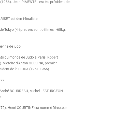
(1956). Jean PIMENTEL est élu président de
ISET est demi-finaliste.
 de Tokyo
(4 épreuves sont définies : -68kg,
éenne de judo.
ats du monde de Judo à Paris.
Robert
).
Victoire d’Anton GEESINK, premier
sident de la FFJDA (1961-1966).
SS.
André BOURREAU, Michel LESTURGEON,
.
972).
Henri COURTINE est nommé Directeur