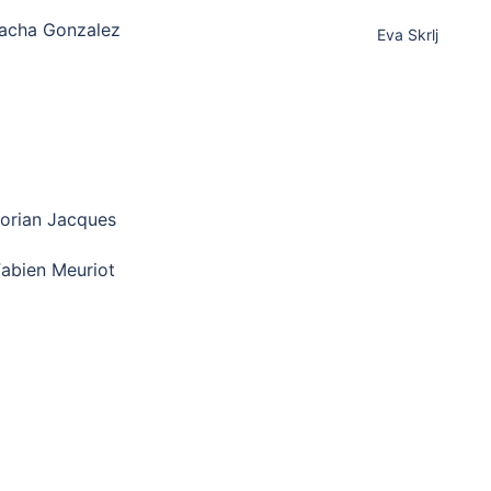
acha Gonzalez
Eva Skrlj
lorian Jacques
Fabien Meuriot