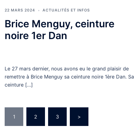
22 MARS 2024
ACTUALITÉS ET INFOS
Brice Menguy, ceinture
noire 1er Dan
Le 27 mars dernier, nous avons eu le grand plaisir de
remettre à Brice Menguy sa ceinture noire 1ère Dan. Sa
ceinture […]
Pagination
1
2
3
>
des
publications